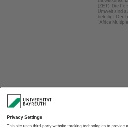
Biowissenscha
(ZET). Die For
Umwelt sind au
beteiligt. Der 
"Africa Multiple