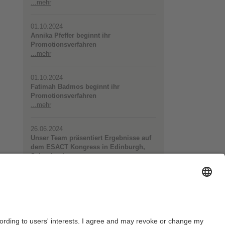
...mehr
01.10.2024
Annika Pfeffer beginnt ihr
Promotionsverfahren
...mehr
01.10.2024
Fatimah Badmos beginnt ihr
Promotionsverfahren
...mehr
26.06.2024
Unser Team präsentiert Ergebnisse auf
dem ESACT Kongress in Edinburgh,
Schottland
...mehr
Alle News