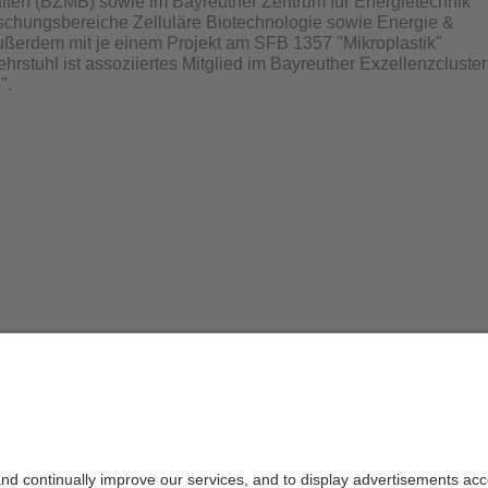
ften (BZMB) sowie im Bayreuther Zentrum für Energietechnik
schungsbereiche Zelluläre Biotechnologie sowie Energie &
ßerdem mit je einem Projekt am SFB 1357 "Mikroplastik"
Lehrstuhl ist assoziiertes Mitglied im Bayreuther Exzellenzcluster
".